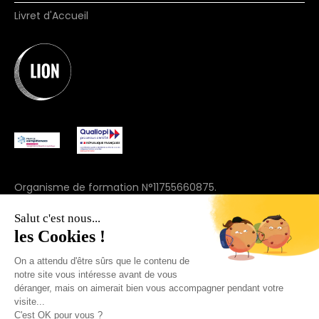
Livret d'Accueil
Organisme de formation N°11755660875.
(ne vaut pas agrément)
Salut c'est nous...
© 2025 Join Lion. Tous droits réservés.
les Cookies !
On a attendu d'être sûrs que le contenu de
+33 7 57 91 69 44
notre site vous intéresse avant de vous
déranger, mais on aimerait bien vous accompagner pendant votre
visite...
C'est OK pour vous ?