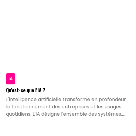
IA
Qu'est-ce que l'IA ?
L'intelligence artificielle transforme en profondeur
le fonctionnement des entreprises et les usages
quotidiens. L'IA désigne l'ensemble des systèmes,
algorithmes et programmes capables d'exécuter
des tâches qui nécessitaient historiquement le
traitement et l'intelligence de l'être humain.