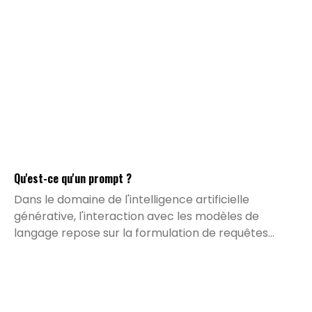
modules décisionnels autonomes dans leurs flux de
travail, générant une réduction moyenne de 25 %
des coûts d'acquisition client.
Qu'est-ce qu'un prompt ?
Dans le domaine de l'intelligence artificielle
générative, l'interaction avec les modèles de
langage repose sur la formulation de requêtes
textuelles. Que vous utilisiez des outils comme
ChatGPT, Claude ou Gemini, la qualité des résultats
obtenus dépend directement de la façon dont vous
adressez vos instructions à la machine.