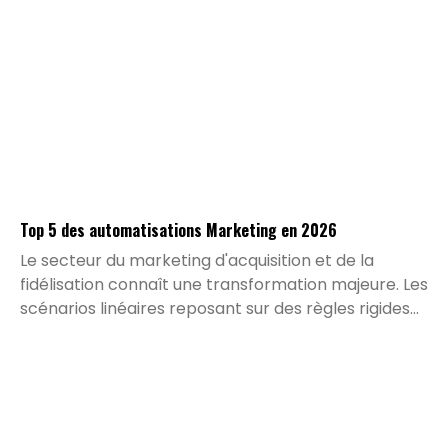
Top 5 des automatisations Marketing en 2026
Le secteur du marketing d'acquisition et de la
fidélisation connaît une transformation majeure. Les
scénarios linéaires reposant sur des règles rigides
laissent place à des architectures dynamiques
pilotées par l'intelligence artificielle et l'exploitation
en temps réel des données propriétaires. Les
études récentes du secteur indiquent que plus de
68 % des équipes marketing ont intégré des