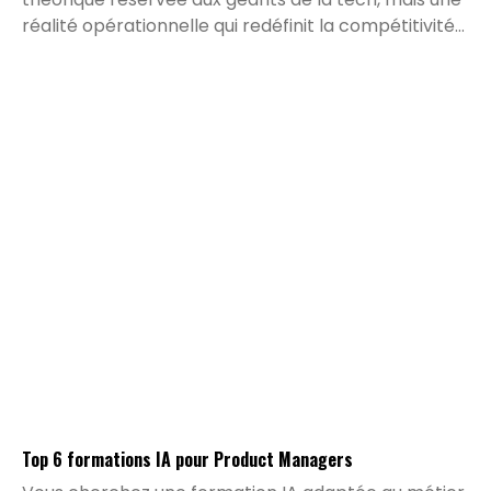
réalité opérationnelle qui redéfinit la compétitivité
de toutes les organisations. De la simplification des
processus administratifs à la personnalisation
avancée de l'expérience client, les cas d'usage se
multiplient et prouvent leur rentabilité. À travers
ces exemples d'entreprises IA pionnières,
découvrez comment des acteurs de référence ont
transformé leurs opportunités technologiques en
bénéfices mesurables et inspirez-vous de leurs
méthodes pour accélérer votre propre transition.
Top 6 formations IA pour Product Managers