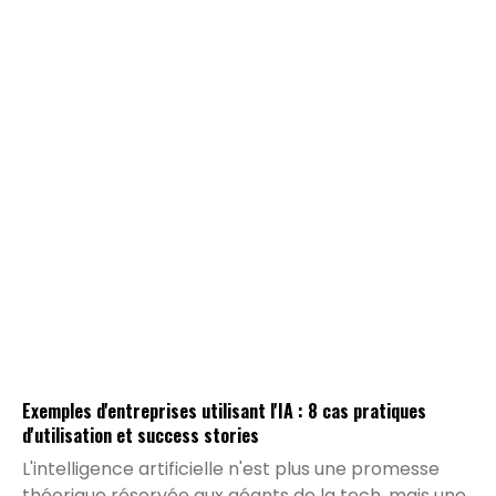
métriques varient ou quelles décisions stratégiques
doivent être prises. L'intégration de l'intelligence
artificielle permet de transformer la collecte de
data brute en un véritable système d'analyse
conversationnel.
Exemples d'entreprises utilisant l'IA : 8 cas pratiques
d'utilisation et success stories
L'intelligence artificielle n'est plus une promesse
théorique réservée aux géants de la tech, mais une