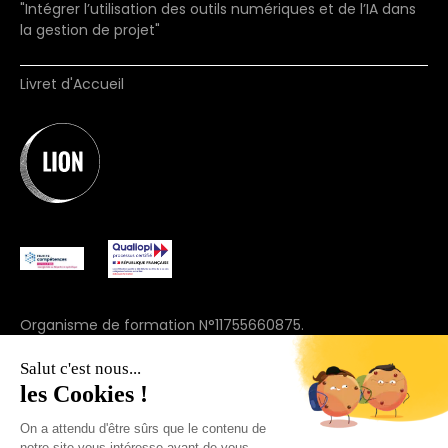
"Intégrer l’utilisation des outils numériques et de l’IA dans
la gestion de projet"
Livret d'Accueil
Organisme de formation N°11755660875.
(ne vaut pas agrément)
Salut c'est nous...
© 2025 Join Lion. Tous droits réservés.
les Cookies !
On a attendu d'être sûrs que le contenu de
+33 7 57 91 69 44
notre site vous intéresse avant de vous