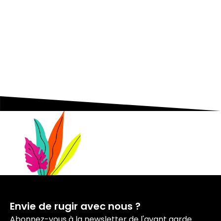
Nos podcasts
Les essentiels pour acquérir vous
aussi l'état d'esprit entrepreneurial.
Envie de rugir avec nous ?
Abonnez-vous à la newsletter de l'avant garde