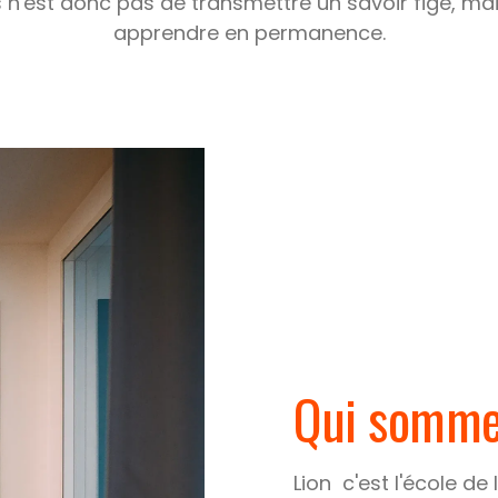
s n'est donc pas de transmettre un savoir figé, ma
apprendre en permanence.​
Qui somme
Lion c'est l'école de l'