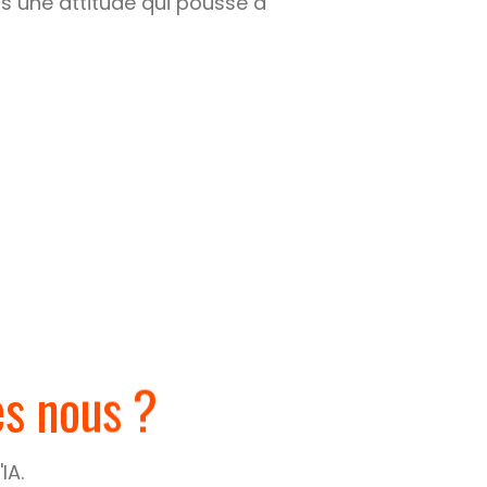
is une attitude qui pousse à
s nous ?
IA.