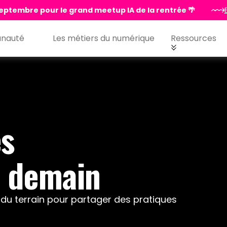
eptembre pour le grand meetup IA de la rentrée 🌴
nauté
Les métiers du numérique
Ressources
es
 demain
t du terrain pour partager des pratiques