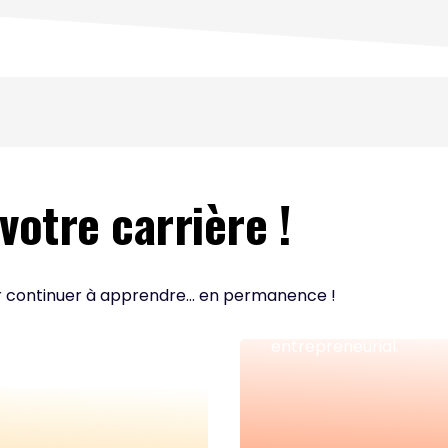
otre carrière !
Nos podc
r continuer à apprendre... en permanence !
Les essentiels pour acq
entrepreneurial.