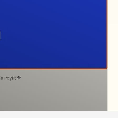
roduit unique
r son organisation à la complexité
t a permis l'émergence du poste de
et du Développement.
e Payfit 💙