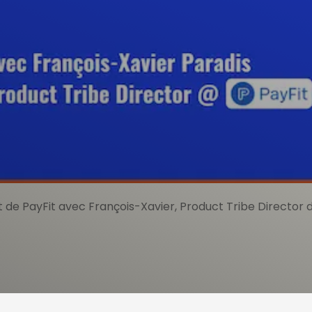
ruire une organisation P
r son impact
 ?
roduit à son business ? 🤯
tion de la paie et des ressources humaines et a du adapte
t son propre langage de programmation, le JetLang, PayFi
hybride au carrefour du Product Management, du Design 
 de PayFit avec François-Xavier, Product Tribe Director d