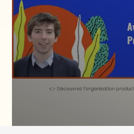
Payfit : Const
pour maximise
Quelle organisation Produit adopter
Comment adapter son organisation P
PayFit développe un logiciel de ges
de l'industrie de la paie. En créan
Product Builder, un poste produit 
👉 Découvrez l'organisation product