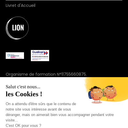
Livret d'Accueil
Organisme de formation N°11755660875.
(ne vaut pas agrément)
Salut c'est nous...
© 2025 Join Lion. Tous droits réservés.
les Cookies !
On a attendu d'être sûrs que le contenu de
+33 7 57 91 69 44
notre site vous intéresse avant de vous
déranger, mais on aimerait bien vous accompagner pendant votre
visite...
C'est OK pour vous ?