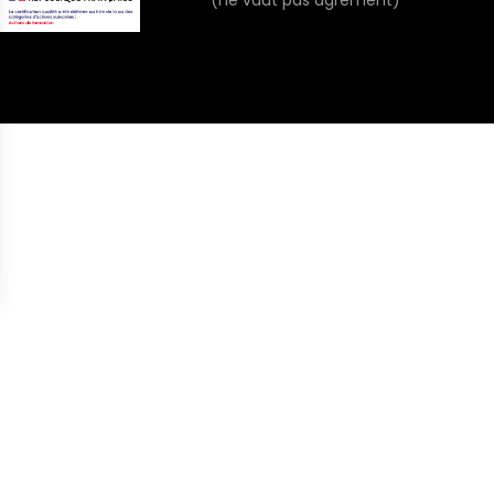
(ne vaut pas agrément)
s Options
ètres de confidentialité, en garantissant la conformité avec le