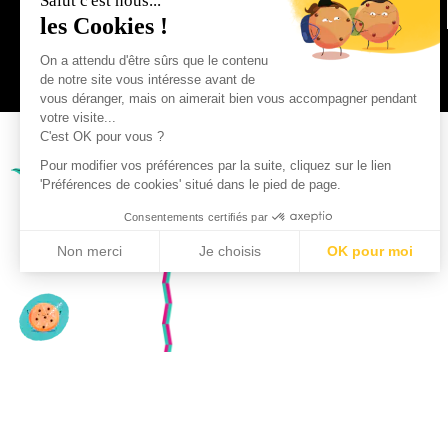
Salut c'est nous...
les Cookies !
On a attendu d'être sûrs que le contenu
de notre site vous intéresse avant de
vous déranger, mais on aimerait bien vous accompagner pendant
votre visite...
C'est OK pour vous ?
Pour modifier vos préférences par la suite, cliquez sur le lien
'Préférences de cookies' situé dans le pied de page.
Consentements certifiés par
Non merci
Je choisis
OK pour moi
Axeptio consent
Plateforme de Gestion du Consentement : Personnalisez vo
Notre plateforme vous permet d'adapter et de gérer vos param