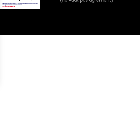
(ne vaut pas agrément)
s Options
ètres de confidentialité, en garantissant la conformité avec le