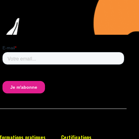
nformations pratiques
Certifications