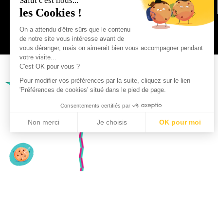
Salut c'est nous...
les Cookies !
On a attendu d'être sûrs que le contenu
de notre site vous intéresse avant de
vous déranger, mais on aimerait bien vous accompagner pendant
votre visite...
C'est OK pour vous ?
Pour modifier vos préférences par la suite, cliquez sur le lien
'Préférences de cookies' situé dans le pied de page.
Consentements certifiés par
Non merci
Je choisis
OK pour moi
Axeptio consent
Plateforme de Gestion du Consentement : Personnalisez vo
Notre plateforme vous permet d'adapter et de gérer vos param