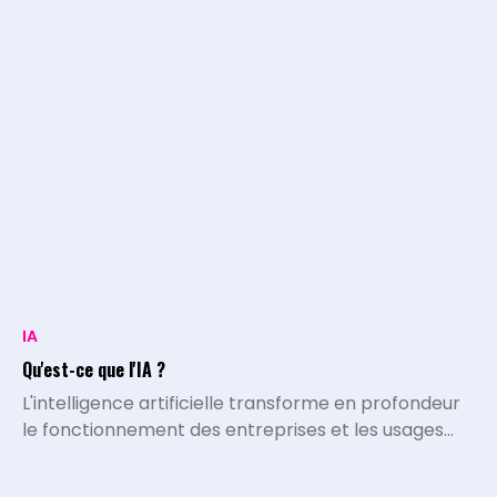
IA
Qu'est-ce que l'IA ?
L'intelligence artificielle transforme en profondeur
le fonctionnement des entreprises et les usages
quotidiens. L'IA désigne l'ensemble des systèmes,
algorithmes et programmes capables d'exécuter