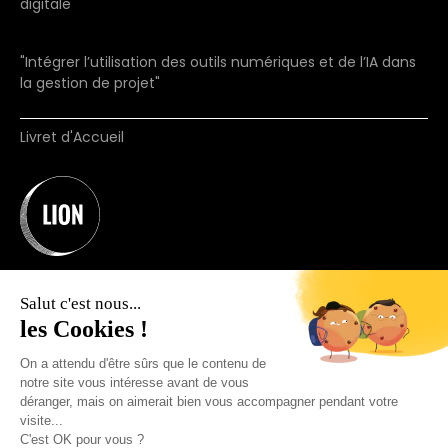
digitale
"Intégrer l’utilisation des outils numériques et de l’IA dans
la gestion de projet"
Livret d'Accueil
Salut c'est nous...
les Cookies !
On a attendu d'être sûrs que le contenu de
Organisme de formation N°11755660875.
notre site vous intéresse avant de vous
(ne vaut pas agrément)
déranger, mais on aimerait bien vous accompagner pendant votre
visite...
© 2025 Join Lion. Tous droits réservés.
C'est OK pour vous ?