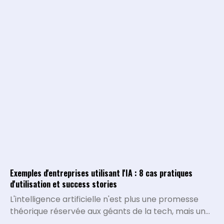
mais ils peinent à expliquer pourquoi certaines
métriques varient ou quelles décisions stratégiques
doivent être prises. L'intégration de l'intelligence
artificielle permet de transformer la collecte de
data brute en un véritable système d'analyse
conversationnel.
Exemples d'entreprises utilisant l'IA : 8 cas pratiques
d'utilisation et success stories
L'intelligence artificielle n'est plus une promesse
théorique réservée aux géants de la tech, mais une
réalité opérationnelle qui redéfinit la compétitivité