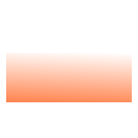
Nos vidéos
Retrouvez tous nos événements en
vidéos et apprenez avec les
meilleur.es expert.es
Nos podcasts
Les essentiels pour acquérir vous