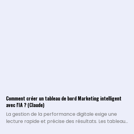
des tâches qui nécessitaient historiquement le
traitement et l'intelligence de l'être humain.
Comment créer un tableau de bord Marketing intelligent
avec l'IA ? (Claude)
La gestion de la performance digitale exige une
lecture rapide et précise des résultats. Les tableaux
de bord traditionnels montrent ce qui s'est passé,