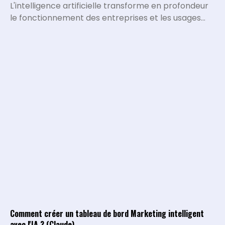
L'intelligence artificielle transforme en profondeur
le fonctionnement des entreprises et les usages
quotidiens. L'IA désigne l'ensemble des systèmes,
algorithmes et programmes capables d'exécuter
des tâches qui nécessitaient historiquement le
traitement et l'intelligence de l'être humain.
Comment créer un tableau de bord Marketing intelligent
avec l'IA ? (Claude)