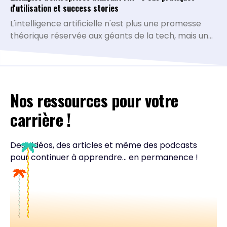
d'utilisation et success stories
L'intelligence artificielle n'est plus une promesse
théorique réservée aux géants de la tech, mais une
réalité opérationnelle qui redéfinit la compétitivité
de toutes les organisations. De la simplification des
processus administratifs à la personnalisation
avancée de l'expérience client, les cas d'usage se
Nos ressources pour votre
multiplient et prouvent leur rentabilité. À travers
ces exemples d'entreprises IA pionnières,
carrière !
découvrez comment des acteurs de référence ont
transformé leurs opportunités technologiques en
bénéfices mesurables et inspirez-vous de leurs
Des vidéos, des articles et même des podcasts
méthodes pour accélérer votre propre transition.
pour continuer à apprendre... en permanence !