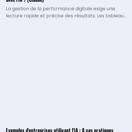
La gestion de la performance digitale exige une
lecture rapide et précise des résultats. Les tableaux
de bord traditionnels montrent ce qui s'est passé,
mais ils peinent à expliquer pourquoi certaines
métriques varient ou quelles décisions stratégiques
doivent être prises. L'intégration de l'intelligence
artificielle permet de transformer la collecte de
data brute en un véritable système d'analyse
conversationnel.
Exemples d'entreprises utilisant l'IA : 8 cas pratiques