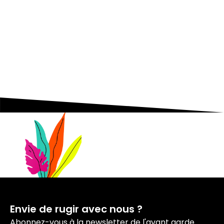
Nos podcasts
Les essentiels pour acquérir vous
aussi l'état d'esprit entrepreneurial.
Envie de rugir avec nous ?
Abonnez-vous à la newsletter de l'avant garde