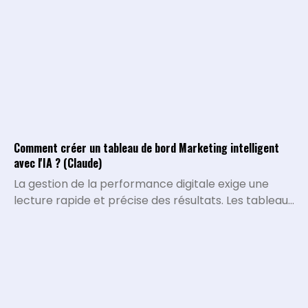
Comment créer un tableau de bord Marketing intelligent
avec l'IA ? (Claude)
La gestion de la performance digitale exige une
lecture rapide et précise des résultats. Les tableaux
de bord traditionnels montrent ce qui s'est passé,
mais ils peinent à expliquer pourquoi certaines
métriques varient ou quelles décisions stratégiques
doivent être prises. L'intégration de l'intelligence
artificielle permet de transformer la collecte de
data brute en un véritable système d'analyse