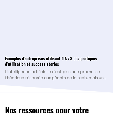
conversationnel.
Exemples d'entreprises utilisant l'IA : 8 cas pratiques
d'utilisation et success stories
L'intelligence artificielle n'est plus une promesse
théorique réservée aux géants de la tech, mais une
réalité opérationnelle qui redéfinit la compétitivité
de toutes les organisations. De la simplification des
processus administratifs à la personnalisation
avancée de l'expérience client, les cas d'usage se
Nos ressources pour votre
multiplient et prouvent leur rentabilité. À travers