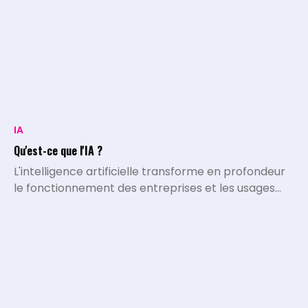
IA
Qu'est-ce que l'IA ?
L'intelligence artificielle transforme en profondeur
le fonctionnement des entreprises et les usages
quotidiens. L'IA désigne l'ensemble des systèmes,
algorithmes et programmes capables d'exécuter
des tâches qui nécessitaient historiquement le
traitement et l'intelligence de l'être humain.