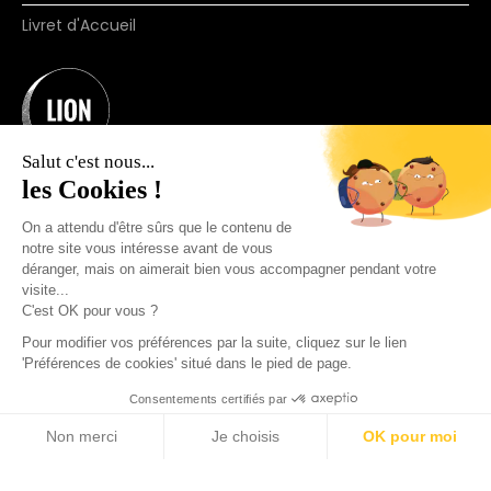
Livret d'Accueil
Salut c'est nous...
les Cookies !
On a attendu d'être sûrs que le contenu de
notre site vous intéresse avant de vous
déranger, mais on aimerait bien vous accompagner pendant votre
Organisme de formation N°11755660875.
visite...
(ne vaut pas agrément)
C'est OK pour vous ?
© 2025 Join Lion. Tous droits réservés.
Pour modifier vos préférences par la suite, cliquez sur le lien
'Préférences de cookies' situé dans le pied de page.
Consentements certifiés par
+33 7 57 91 69 44
Non merci
Je choisis
OK pour moi
Axeptio consent
Plateforme de Gestion du Consentement : Personnalisez vos O