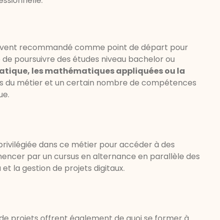
essionnelle.
t souvent recommandé comme point de départ pour
llé de poursuivre des études niveau bachelor ou
tique, les mathématiques appliquées ou la
es du métier et un certain nombre de compétences
que.
privilégiée dans ce métier pour accéder à des
encer par un cursus en alternance en parallèle des
et la gestion de projets digitaux.
 de projets offrent également de quoi se former à