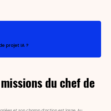
de projet IA ?
nologique
 missions du chef de
 variées et son champ d’action est large. Au