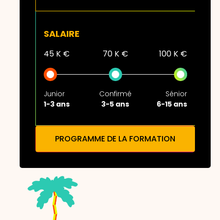
SALAIRE
45 K €
70 K €
100 K €
Junior
Confirmé
Sénior
1-3 ans
3-5 ans
6-15 ans
PROGRAMME DE LA FORMATION