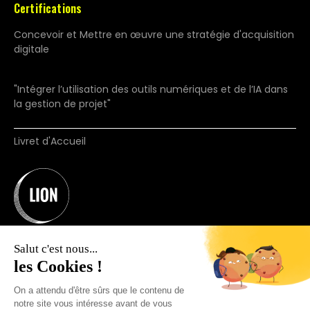
Certifications
Concevoir et Mettre en œuvre une stratégie d'acquisition
digitale
"Intégrer l’utilisation des outils numériques et de l’IA dans
la gestion de projet"
Livret d'Accueil
Salut c'est nous...
les Cookies !
On a attendu d'être sûrs que le contenu de
notre site vous intéresse avant de vous
Organisme de formation N°11755660875.