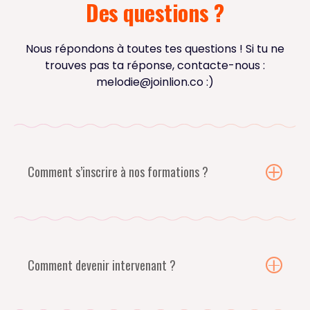
Des questions ?
Nous répondons à toutes tes questions ! Si tu ne
trouves pas ta réponse, contacte-nous :
melodie@joinlion.co
:)
Comment s’inscrire à nos formations ?
Pour la plupart de nos formations, notamment
nos formations métiers il est nécessaire de
prendre rendez-vous avec nous
avant de
s’inscrire.
Comment devenir intervenant ?
L’objectif de ce rendez-vous est de répondre
Vous souhaitez intervenir sur l'un des