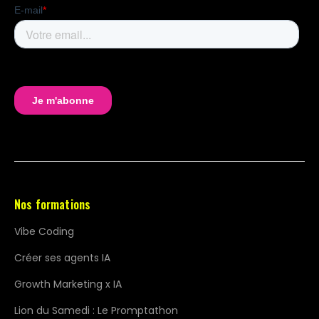
Paris, entre Opéra et Bourse, au 75 rue de
Richelieu, 75002 PARIS. Il s’agit d’un lieu
chaleureux et inspirant qui pousse à la remise
en question et au déclic. Notre formation
Growth Marketing x IA elle proposée au
format 100% en ligne, avec la même qualité de
programme que sur le format présentiel.
Nos formations
Vibe Coding
Créer ses agents IA
Growth Marketing x IA
Lion du Samedi : Le Promptathon