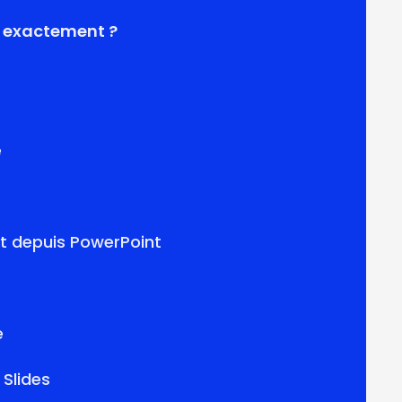
oi exactement ?
e
nt depuis PowerPoint
e
 Slides