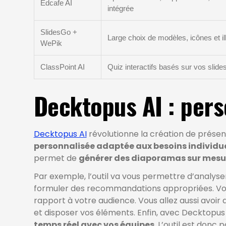
Edcafe AI
intégrée
SlidesGo +
Large choix de modèles, icônes et il
WePik
ClassPoint AI
Quiz interactifs basés sur vos slid
Decktopus AI : pers
Decktopus AI
révolutionne la création de prése
personnalisée adaptée aux besoins individu
permet de
générer des diaporamas sur mesur
Par exemple, l’outil va vous permettre d’analyse
formuler des recommandations appropriées. Vous 
rapport à votre audience. Vous allez aussi avoir 
et disposer vos éléments. Enfin, avec Decktopus
temps réel avec vos équipes
. L’outil est donc