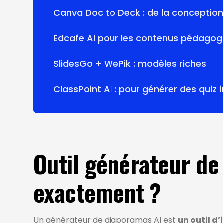
Canva Doc to Deck : de la conception
Edcafe AI pour les contenus pédagog
SlidesGo + WePik : modèles riches
ClassPoint AI : pour générer des quiz 
Outil générateur de 
exactement ?
Un générateur de diaporamas AI est
un outil d’