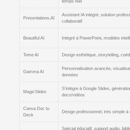
temps réel
Assistant IA intégré, solution profess
Presentations.AI
collaboratif
Beautiful AI
Intégré à PowerPoint, modèles intell
Tome AI
Design esthétique, storytelling, coéd
Personnalisation avancée, visualisa
Gamma AI
données
S’intègre à Google Slides, génératio
MagicSlides
docs/vidéos
Canva Doc to
Design professionnel, très simple à u
Deck
Spécial éducatif, support audio, bibl