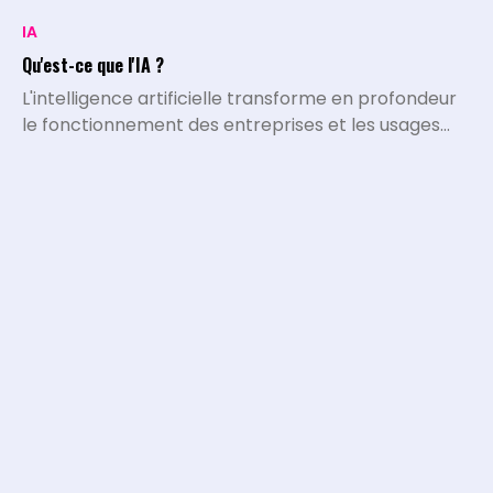
IA
Qu'est-ce que l'IA ?
L'intelligence artificielle transforme en profondeur
le fonctionnement des entreprises et les usages
quotidiens. L'IA désigne l'ensemble des systèmes,
algorithmes et programmes capables d'exécuter
des tâches qui nécessitaient historiquement le
traitement et l'intelligence de l'être humain.