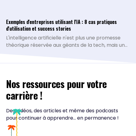
Exemples d'entreprises utilisant l'IA : 8 cas pratiques
d'utilisation et success stories
L'intelligence artificielle n'est plus une promesse
théorique réservée aux géants de la tech, mais une
réalité opérationnelle qui redéfinit la compétitivité
de toutes les organisations. De la simplification des
processus administratifs à la personnalisation
avancée de l'expérience client, les cas d'usage se
Nos ressources pour votre
multiplient et prouvent leur rentabilité. À travers
ces exemples d'entreprises IA pionnières,
carrière !
découvrez comment des acteurs de référence ont
transformé leurs opportunités technologiques en
bénéfices mesurables et inspirez-vous de leurs
Des vidéos, des articles et même des podcasts
méthodes pour accélérer votre propre transition.
pour continuer à apprendre... en permanence !