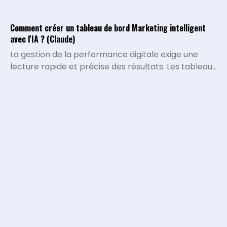
Comment créer un tableau de bord Marketing intelligent
avec l'IA ? (Claude)
La gestion de la performance digitale exige une
lecture rapide et précise des résultats. Les tableaux
de bord traditionnels montrent ce qui s'est passé,
mais ils peinent à expliquer pourquoi certaines
métriques varient ou quelles décisions stratégiques
doivent être prises. L'intégration de l'intelligence
artificielle permet de transformer la collecte de
data brute en un véritable système d'analyse
conversationnel.