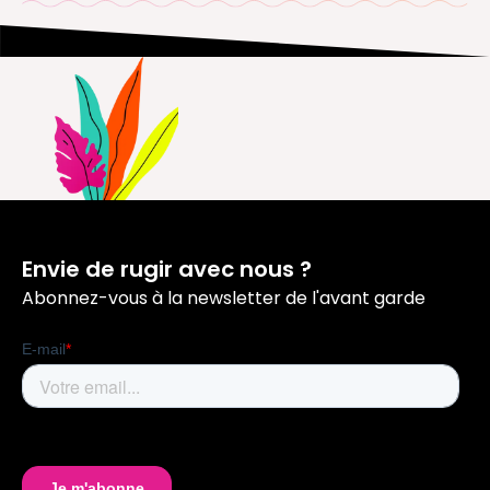
elles ont lieu le soir afin que cela soit
programme sur les pages formations
compatible avec votre activité
associées, dans la rubrique
"À quels profils
professionnelle. Il y a une session par semaine,
s'adresse la formation ?"
.
ce qui permet, entre chaque session,
d’appliquer les principes vus ensemble et
L’objectif est de venir développer des
revenir à la session suivante avec ses
nouveaux métiers et/ou de nouvelles
apprentissages et des questions à poser à nos
compétences. Nous recherchons des profils
intervenants.
dynamiques et bienveillants, qui ont soif
d’apprendre et qui veulent mettre les mains
Où se déroulent nos formations ?
dans le cambouis pour développer leur
Envie de rugir avec nous ?
potentiel et devenir moteur de leur carrière
Nos formations en présentiel se déroule sur le
Abonnez-vous à la newsletter de l'avant garde
professionnelle.
campus de Maria Schools en plein cœur de
Paris, entre Opéra et Bourse, au 75 rue de
Richelieu, 75002 PARIS. Il s’agit d’un lieu
chaleureux et inspirant qui pousse à la remise
en question et au déclic. Notre formation
Growth Marketing x IA elle proposée au
format 100% en ligne, avec la même qualité de