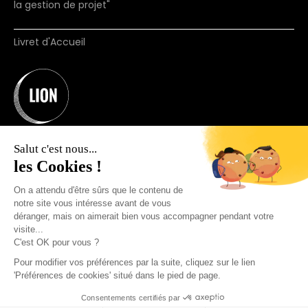
la gestion de projet"
Livret d'Accueil
Salut c'est nous...
les Cookies !
On a attendu d'être sûrs que le contenu de
notre site vous intéresse avant de vous
Organisme de formation N°11755660875.
déranger, mais on aimerait bien vous accompagner pendant votre
(ne vaut pas agrément)
visite...
© 2025 Join Lion. Tous droits réservés.
C'est OK pour vous ?
Pour modifier vos préférences par la suite, cliquez sur le lien
'Préférences de cookies' situé dans le pied de page.
+33 7 57 91 69 44
Consentements certifiés par