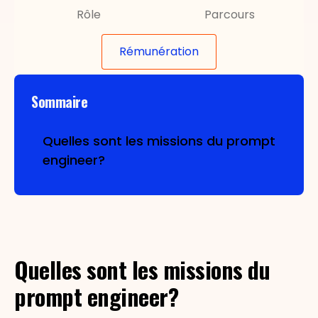
Rôle
Parcours
Rémunération
Sommaire
Quelles sont les missions du prompt
engineer?
La création de prompts
Collaboration avec les autres
Veille technologique‍
services
Quelles sont les missions du
prompt engineer?