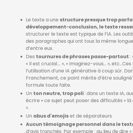
Le texte a une
structure presque trop parfa
développement-conclusion, le texte resse
structurer le texte est typique de l’IA. Les o
des paragraphes qui ont tous la même longueu
d’entre eux.
Des
tournures de phrases passe-partout
:
« Il est crucial…. », « Imaginez-vous… », etc…Ce
l’utilisation d’une IA générative à coup sûr. Dan
Franchement, ce point mérite d’être soulign
formule toute faite.
Un
ton neutre, trop poli
: dans un texte IA, a
écrire « ce sujet peut poser des difficultés » l
».
Un
abus d'emojis
et de séparateurs
Aucun témoignage personnel dans le texte
d’avis tranchés. Par exemple : au lieu de dire 