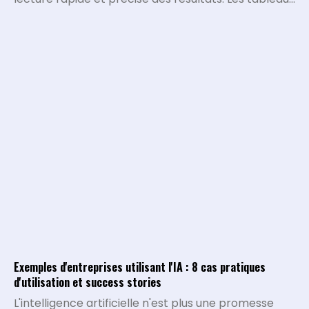
de bord traditionnels montrent ce qui s'est passé,
mais ils peinent à expliquer pourquoi certaines
métriques varient ou quelles décisions stratégiques
doivent être prises. L'intégration de l'intelligence
artificielle permet de transformer la collecte de
data brute en un véritable système d'analyse
conversationnel.
Exemples d'entreprises utilisant l'IA : 8 cas pratiques
d'utilisation et success stories
L'intelligence artificielle n'est plus une promesse