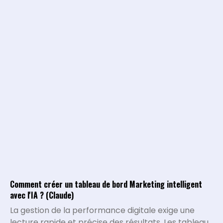
quotidiens. L'IA désigne l'ensemble des systèmes,
algorithmes et programmes capables d'exécuter
des tâches qui nécessitaient historiquement le
traitement et l'intelligence de l'être humain.
Comment créer un tableau de bord Marketing intelligent
avec l'IA ? (Claude)
La gestion de la performance digitale exige une
lecture rapide et précise des résultats. Les tableaux