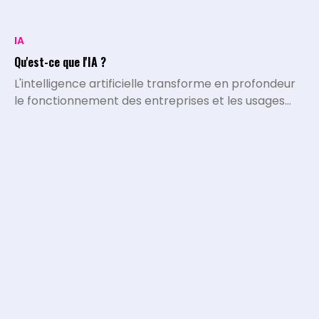
IA
Qu'est-ce que l'IA ?
L'intelligence artificielle transforme en profondeur
le fonctionnement des entreprises et les usages
quotidiens. L'IA désigne l'ensemble des systèmes,
algorithmes et programmes capables d'exécuter
des tâches qui nécessitaient historiquement le
traitement et l'intelligence de l'être humain.