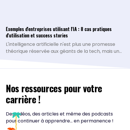
Exemples d'entreprises utilisant l'IA : 8 cas pratiques
d'utilisation et success stories
L'intelligence artificielle n'est plus une promesse
théorique réservée aux géants de la tech, mais une
réalité opérationnelle qui redéfinit la compétitivité
de toutes les organisations. De la simplification des
processus administratifs à la personnalisation
avancée de l'expérience client, les cas d'usage se
Nos ressources pour votre
multiplient et prouvent leur rentabilité. À travers
ces exemples d'entreprises IA pionnières,
carrière !
découvrez comment des acteurs de référence ont
transformé leurs opportunités technologiques en
bénéfices mesurables et inspirez-vous de leurs
Des vidéos, des articles et même des podcasts
méthodes pour accélérer votre propre transition.
pour continuer à apprendre... en permanence !