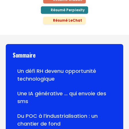
Résumé Perplexity
Résumé LeChat
Sommaire
Un défi RH devenu opportunité
technologique
Une IA générative … qui envoie des
sms
Du POC à l’industrialisation : un
chantier de fond