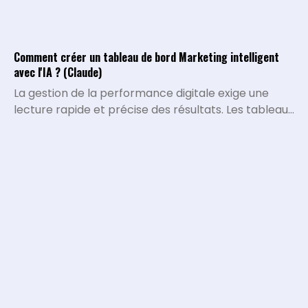
Comment créer un tableau de bord Marketing intelligent
avec l'IA ? (Claude)
La gestion de la performance digitale exige une
lecture rapide et précise des résultats. Les tableaux
de bord traditionnels montrent ce qui s'est passé,
mais ils peinent à expliquer pourquoi certaines
métriques varient ou quelles décisions stratégiques
doivent être prises. L'intégration de l'intelligence
artificielle permet de transformer la collecte de
data brute en un véritable système d'analyse
conversationnel.