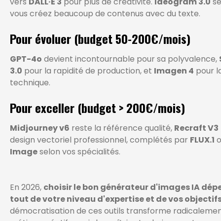
vers
DALL·E 3
pour plus de créativité.
Ideogram 3.0
se
vous créez beaucoup de contenus avec du texte.
Pour évoluer (budget 50-200€/mois)
GPT-4o
devient incontournable pour sa polyvalence,
3.0
pour la rapidité de production, et
Imagen 4
pour la
technique.
Pour exceller (budget > 200€/mois)
Midjourney v6
reste la référence qualité,
Recraft V3
design vectoriel professionnel, complétés par
FLUX.1
Image
selon vos spécialités.
En 2026,
choisir le bon générateur d'images IA dé
tout de votre niveau d'expertise et de vos objectif
démocratisation de ces outils transforme radicalemen