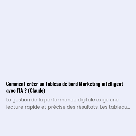
Comment créer un tableau de bord Marketing intelligent
avec l'IA ? (Claude)
La gestion de la performance digitale exige une
lecture rapide et précise des résultats. Les tableaux
de bord traditionnels montrent ce qui s'est passé,
mais ils peinent à expliquer pourquoi certaines
métriques varient ou quelles décisions stratégiques