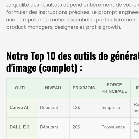
La qualité des résultats dépend entièrement de votre
formuler des instructions précises. Le prompt enginee
une compétence métier essentielle, particulièrement 
product managers, designers et profils growth.
Notre Top 10 des outils de généra
d'image (complet) :
FORCE
OUTIL
NIVEAU
PRIX/MOIS
I
PRINCIPALE
Ré
Canva AI
Débutant
12€
Simplicité
so
Co
DALL·E 3
Débutant
20$
Polyvalence
va