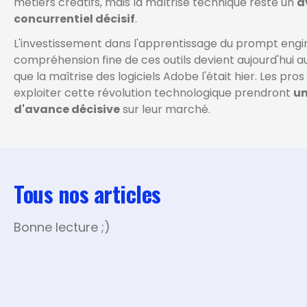
métiers créatifs, mais la maîtrise technique reste un
a
concurrentiel décisif
.
L'investissement dans l'apprentissage du prompt engin
compréhension fine de ces outils devient aujourd'hui au
que la maîtrise des logiciels Adobe l'était hier. Les pros
exploiter cette révolution technologique prendront
un
d'avance décisive
sur leur marché.
Tous nos articles
Bonne lecture ;)