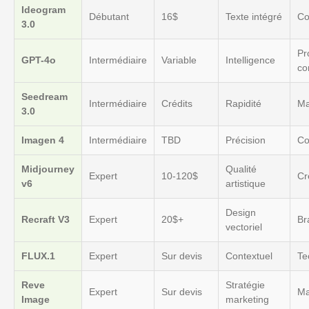
Ideogram
Débutant
16$
Texte intégré
Co
3.0
Pr
GPT-4o
Intermédiaire
Variable
Intelligence
co
Seedream
Intermédiaire
Crédits
Rapidité
Ma
3.0
Imagen 4
Intermédiaire
TBD
Précision
Co
Midjourney
Qualité
Expert
10-120$
Cr
v6
artistique
Design
Recraft V3
Expert
20$+
Br
vectoriel
FLUX.1
Expert
Sur devis
Contextuel
Te
Reve
Stratégie
Expert
Sur devis
Ma
Image
marketing