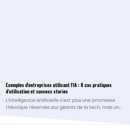
doivent être prises. L'intégration de l'intelligence
artificielle permet de transformer la collecte de
data brute en un véritable système d'analyse
conversationnel.
Exemples d'entreprises utilisant l'IA : 8 cas pratiques
d'utilisation et success stories
L'intelligence artificielle n'est plus une promesse
théorique réservée aux géants de la tech, mais une
réalité opérationnelle qui redéfinit la compétitivité
de toutes les organisations. De la simplification des
processus administratifs à la personnalisation