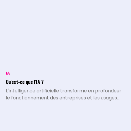
IA
Qu'est-ce que l'IA ?
L'intelligence artificielle transforme en profondeur
le fonctionnement des entreprises et les usages
quotidiens. L'IA désigne l'ensemble des systèmes,
algorithmes et programmes capables d'exécuter
des tâches qui nécessitaient historiquement le
traitement et l'intelligence de l'être humain.