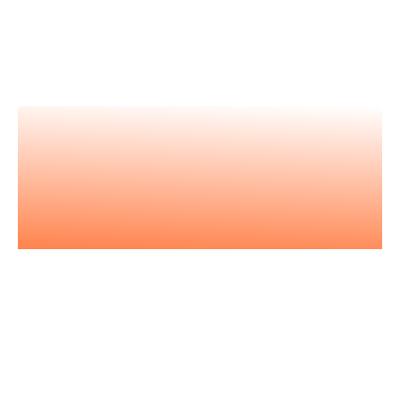
Nos vidéos
Retrouvez tous nos événements en
vidéos et apprenez avec les
meilleur.es expert.es
Nos podcasts
Les essentiels pour acquérir vous
aussi l'état d'esprit entrepreneurial.