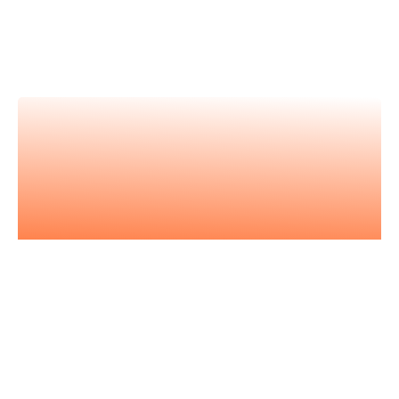
Retrouvez tous nos événements en
vidéos et apprenez avec les
meilleur.es expert.es
Nos podcasts
Les essentiels pour acquérir vous
aussi l'état d'esprit entrepreneurial.