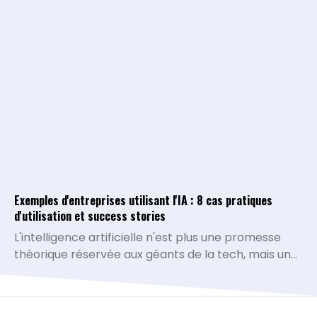
artificielle permet de transformer la collecte de
data brute en un véritable système d'analyse
conversationnel.
Exemples d'entreprises utilisant l'IA : 8 cas pratiques
d'utilisation et success stories
L'intelligence artificielle n'est plus une promesse
théorique réservée aux géants de la tech, mais une
réalité opérationnelle qui redéfinit la compétitivité
de toutes les organisations. De la simplification des
processus administratifs à la personnalisation