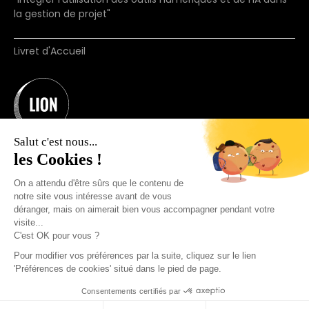
la gestion de projet"
Livret d'Accueil
Salut c'est nous...
les Cookies !
On a attendu d'être sûrs que le contenu de
notre site vous intéresse avant de vous
déranger, mais on aimerait bien vous accompagner pendant votre
Organisme de formation N°11755660875.
visite...
(ne vaut pas agrément)
C'est OK pour vous ?
© 2025 Join Lion. Tous droits réservés.
Pour modifier vos préférences par la suite, cliquez sur le lien
'Préférences de cookies' situé dans le pied de page.
Consentements certifiés par
+33 7 57 91 69 44