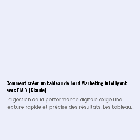
Comment créer un tableau de bord Marketing intelligent
avec l'IA ? (Claude)
La gestion de la performance digitale exige une
lecture rapide et précise des résultats. Les tableaux
de bord traditionnels montrent ce qui s'est passé,
mais ils peinent à expliquer pourquoi certaines
métriques varient ou quelles décisions stratégiques
doivent être prises. L'intégration de l'intelligence