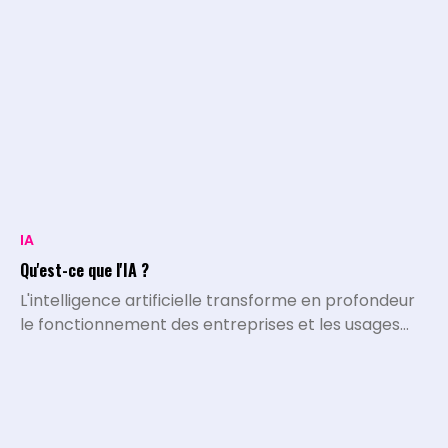
IA
Qu'est-ce que l'IA ?
L'intelligence artificielle transforme en profondeur
le fonctionnement des entreprises et les usages
quotidiens. L'IA désigne l'ensemble des systèmes,
algorithmes et programmes capables d'exécuter
des tâches qui nécessitaient historiquement le
traitement et l'intelligence de l'être humain.