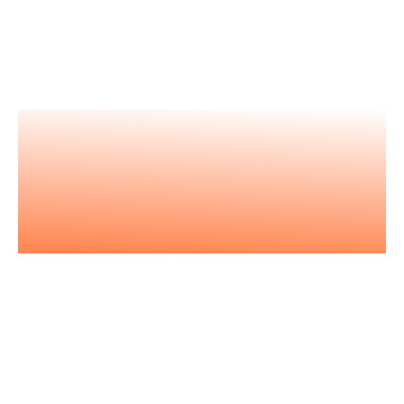
Nos vidéos
Retrouvez tous nos événements en
vidéos et apprenez avec les
meilleur.es expert.es
Nos podcasts
Les essentiels pour acquérir vous
aussi l'état d'esprit entrepreneurial.