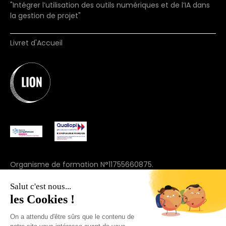
"Intégrer l’utilisation des outils numériques et de l’IA dans
la gestion de projet"
Livret d'Accueil
Organisme de formation N°11755660875.
(ne vaut pas agrément)
Salut c'est nous...
© 2025 Join Lion. Tous droits réservés.
les Cookies !
On a attendu d'être sûrs que le contenu de
+33 7 57 91 69 44