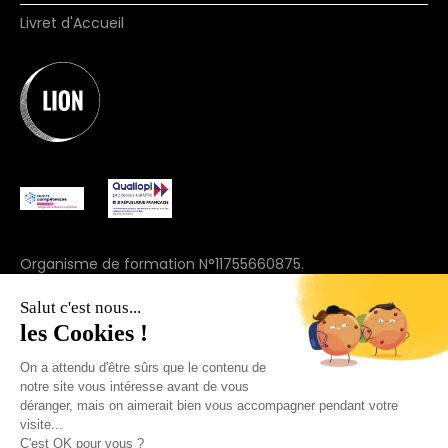
Livret d'Accueil
Organisme de formation N°11755660875.
(ne vaut pas agrément)
Salut c'est nous...
© 2025 Join Lion. Tous droits réservés.
les Cookies !
On a attendu d'être sûrs que le contenu de
+33 7 57 91 69 44
notre site vous intéresse avant de vous
déranger, mais on aimerait bien vous accompagner pendant votre
visite...
C'est OK pour vous ?