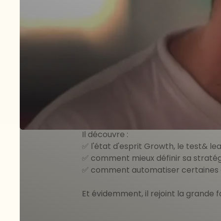
Mehdi : "Je n'a
d'essayer"
Mehdi créé Bloomays en 2020, une HR
Après quelques mois, il avait besoin
de son entreprise de manière durabl
Il participe alors à notre formation 
Il découvre :
✅ l'état d'esprit Growth, le test& le
✅ comment mieux définir sa stratégi
✅ comment automatiser certaines d
Et évidemment, il rejoint la grande 