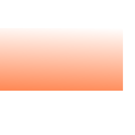
asts
uérir vous aussi l'état d'esprit