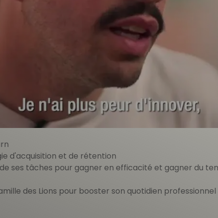
i plus peur d'innover, je 
 tech qui aide les entreprises à créer leurs équipes tec
 d'un coup de pouce, et de comprendre les leviers qu'il av
e et rapide !
Growth en juin 2021.
arn
e d'acquisition et de rétention
e ses tâches pour gagner en efficacité et gagner du t
famille des Lions pour booster son quotidien professionnel 