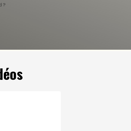
d ?
déos