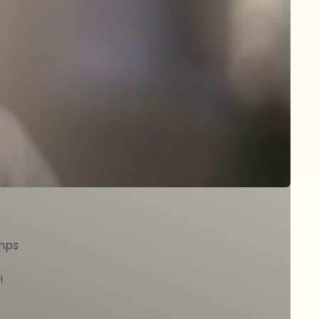
n'ai plus peur
h et product en France.
ait afin d'augmenter la croissance
emps
!