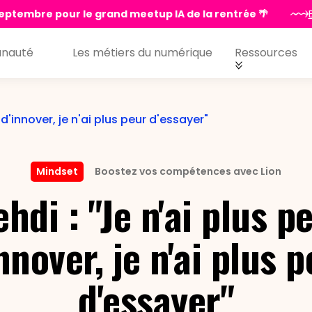
eptembre pour le grand meetup IA de la rentrée 🌴
nauté
Les métiers du numérique
Ressources
 d'innover, je n'ai plus peur d'essayer"
Mindset
Boostez vos compétences avec Lion
hdi : "Je n'ai plus p
nnover, je n'ai plus 
d'essayer"