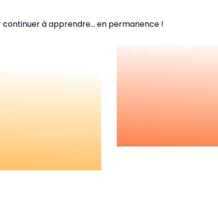
Nos podc
r continuer à apprendre... en permanence !
Les essentiels pour acq
entrepreneurial.