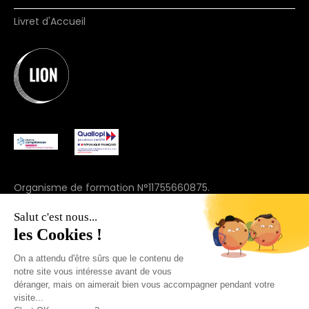
Livret d'Accueil
Organisme de formation N°11755660875.
(ne vaut pas agrément)
Salut c'est nous...
© 2025 Join Lion. Tous droits réservés.
les Cookies !
On a attendu d'être sûrs que le contenu de
+33 7 57 91 69 44
notre site vous intéresse avant de vous
déranger, mais on aimerait bien vous accompagner pendant votre
visite...