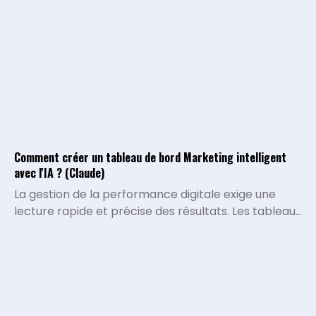
Comment créer un tableau de bord Marketing intelligent
avec l'IA ? (Claude)
La gestion de la performance digitale exige une
lecture rapide et précise des résultats. Les tableaux
de bord traditionnels montrent ce qui s'est passé,
mais ils peinent à expliquer pourquoi certaines
métriques varient ou quelles décisions stratégiques
doivent être prises. L'intégration de l'intelligence
artificielle permet de transformer la collecte de
data brute en un véritable système d'analyse