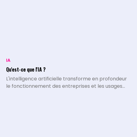
IA
Qu'est-ce que l'IA ?
L'intelligence artificielle transforme en profondeur
le fonctionnement des entreprises et les usages
quotidiens. L'IA désigne l'ensemble des systèmes,
algorithmes et programmes capables d'exécuter
des tâches qui nécessitaient historiquement le
traitement et l'intelligence de l'être humain.