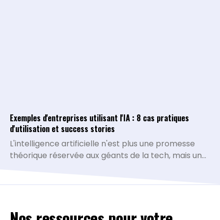
conversationnel.
Exemples d'entreprises utilisant l'IA : 8 cas pratiques
d'utilisation et success stories
L'intelligence artificielle n'est plus une promesse
théorique réservée aux géants de la tech, mais une
réalité opérationnelle qui redéfinit la compétitivité
de toutes les organisations. De la simplification des
processus administratifs à la personnalisation
avancée de l'expérience client, les cas d'usage se
Nos ressources pour votre
multiplient et prouvent leur rentabilité. À travers