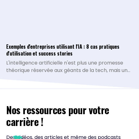
Exemples d'entreprises utilisant l'IA : 8 cas pratiques
d'utilisation et success stories
L'intelligence artificielle n'est plus une promesse
théorique réservée aux géants de la tech, mais une
réalité opérationnelle qui redéfinit la compétitivité
de toutes les organisations. De la simplification des
processus administratifs à la personnalisation
avancée de l'expérience client, les cas d'usage se
Nos ressources pour votre
multiplient et prouvent leur rentabilité. À travers
ces exemples d'entreprises IA pionnières,
carrière !
découvrez comment des acteurs de référence ont
transformé leurs opportunités technologiques en
bénéfices mesurables et inspirez-vous de leurs
Des vidéos, des articles et même des podcasts