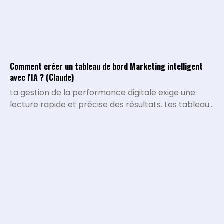
Comment créer un tableau de bord Marketing intelligent
avec l'IA ? (Claude)
La gestion de la performance digitale exige une
lecture rapide et précise des résultats. Les tableaux
de bord traditionnels montrent ce qui s'est passé,
mais ils peinent à expliquer pourquoi certaines
métriques varient ou quelles décisions stratégiques
doivent être prises. L'intégration de l'intelligence
artificielle permet de transformer la collecte de
data brute en un véritable système d'analyse
conversationnel.