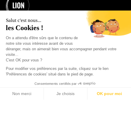
Salut c'est nous...
les Cookies !
On a attendu d'être sûrs que le contenu de
notre site vous intéresse avant de vous
déranger, mais on aimerait bien vous accompagner pendant votre
Organisme de formation N°11755660875.
visite...
(ne vaut pas agrément)
C'est OK pour vous ?
© 2025 Join Lion. Tous droits réservés.
Pour modifier vos préférences par la suite, cliquez sur le lien
'Préférences de cookies' situé dans le pied de page.
Consentements certifiés par
+33 7 57 91 69 44
Non merci
Je choisis
OK pour moi
Axeptio consent
Plateforme de Gestion du Consentement : Personnalisez vos O
Notre plateforme vous permet d'adapter et de gérer vos paramètr