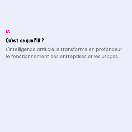
IA
Qu'est-ce que l'IA ?
L'intelligence artificielle transforme en profondeur
le fonctionnement des entreprises et les usages
quotidiens. L'IA désigne l'ensemble des systèmes,
algorithmes et programmes capables d'exécuter
des tâches qui nécessitaient historiquement le
traitement et l'intelligence de l'être humain.