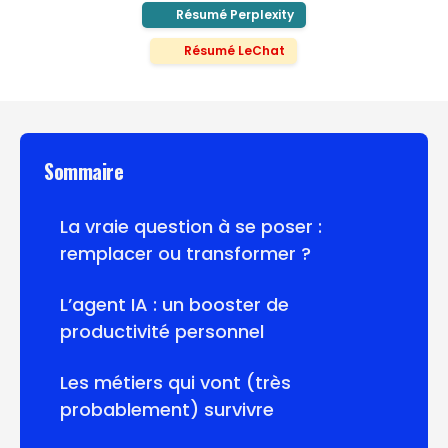
Résumé Perplexity
Résumé LeChat
Sommaire
La vraie question à se poser :
remplacer ou transformer ?
L’agent IA : un booster de
productivité personnel
Les métiers qui vont (très
probablement) survivre