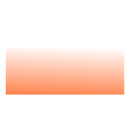
Nos vidéos
Retrouvez tous nos événements en
vidéos et apprenez avec les
meilleur.es expert.es
Nos podcast
Les essentiels pour acquérir vous
aussi l'état d'esprit entrepreneurial.